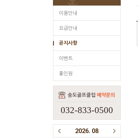
이용안내
요금안내
공지사항
이벤트
홀인원
송도골프클럽
예약문의
032-833-0500
2026
.
08