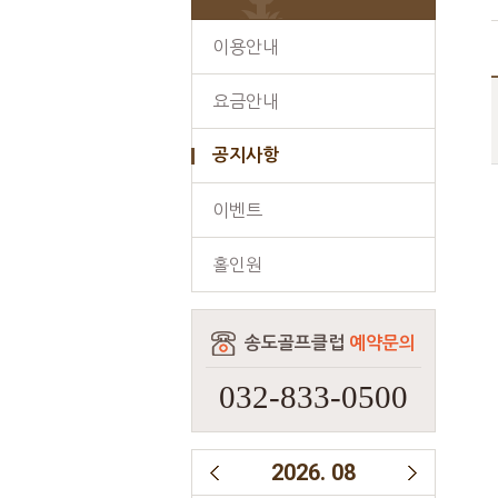
이용안내
요금안내
공지사항
이벤트
홀인원
송도골프클럽
예약문의
032-833-0500
2026
.
08