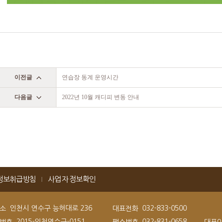
이전글
연습장 동계 운영시간
다음글
2022년 10월 캐디피 변동 안내
정보취급방침
사업자 정보확인
인천시 연수구 능허대로 236
032-833-0500
소
대표전화
2015-인천연수구-0151
032-831-0658