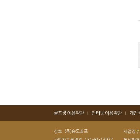
골프장 이용약관
인터넷 이용약관
개인
(주)송도골프
상호
사업장주
131-81-13977