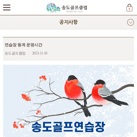
공지사항
연습장 동계 운영시간
송도골프클럽
|
2023-11-16