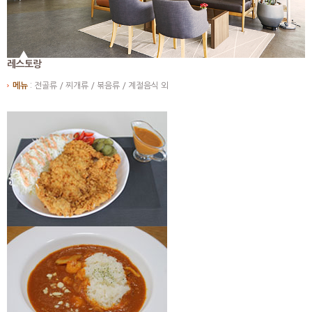
레스토랑
메뉴
전골류 / 찌개류 / 볶음류 / 계절음식 외