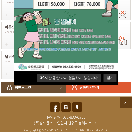
Reservation
Rservation confirm
Cancellation history
이용요금
코스소개
오시는길
Charges
Course
Way to come
날씨정보
골프연습장
Weather
Songdo Golf
24
24
24
시간 동안 다시 열람하지 않습니다.
시간 동안 다시 열람하지 않습니다.
시간 동안 다시 열람하지 않습니다.
닫기
닫기
닫기
회원로그인
전화예약하기
문의전화 :
032-833-0500
(주)송도골프
인천시 연수구 능허대로 236
Copyright © SONGDO GOLF CLUB. All RIGHTS RESERVED.