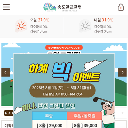
오늘
27.0℃
내일
31.0℃
강수확률 0%
강수확률 0%
강수량 0.0㎜
강수량 0.0㎜
하계 2·3인 플레이 안내 (7/1부터~)
7월~8월 썸머타임 빅 이벤트(7/1~8/31)(종료)
NOTICE
단체 팀 예약 안내(5/1부터~ )
예약하기
예약확인&취소
취소내역