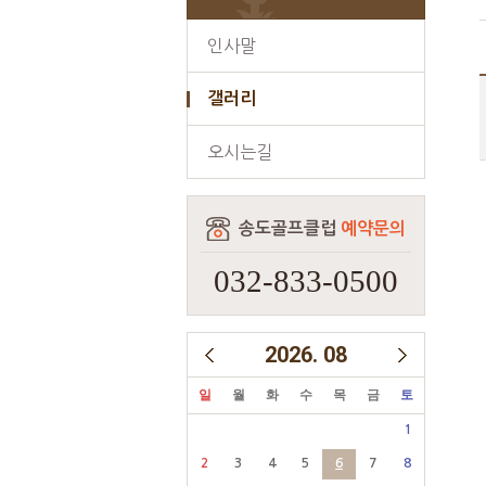
인사말
갤러리
오시는길
송도골프클럽
예약문의
032-833-0500
2026
.
08
일
월
화
수
목
금
토
1
2
3
4
5
6
7
8