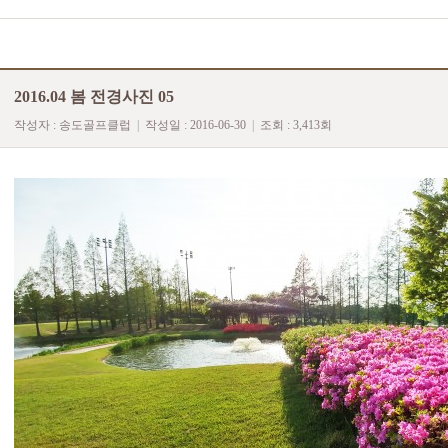
2016.04 봄 전경사진 05
작성자 :
송도골프클럽
|
작성일 :
2016-06-30
|
조회 : 3,413
회