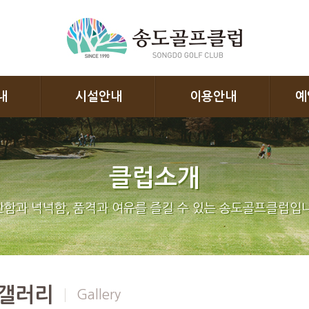
내
시설안내
이용안내
예
클럽소개
함과 넉넉함, 품격과 여유를 즐길 수 있는 송도골프클럽입니
갤러리
Gallery