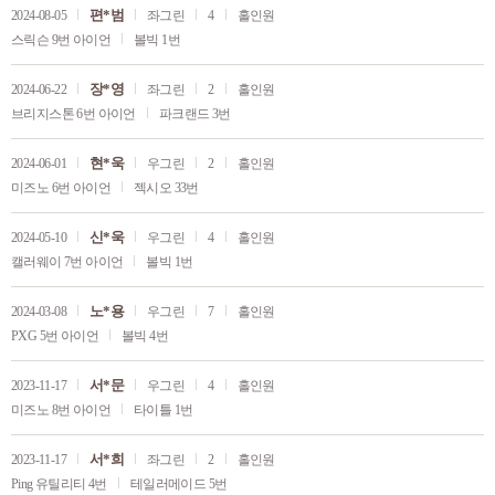
편*범
2024-08-05
좌그린
4
홀인원
스릭슨 9번 아이언
볼빅 1번
장*영
2024-06-22
좌그린
2
홀인원
브리지스톤 6번 아이언
파크랜드 3번
현*욱
2024-06-01
우그린
2
홀인원
미즈노 6번 아이언
젝시오 33번
신*욱
2024-05-10
우그린
4
홀인원
캘러웨이 7번 아이언
볼빅 1번
노*용
2024-03-08
우그린
7
홀인원
PXG 5번 아이언
볼빅 4번
서*문
2023-11-17
우그린
4
홀인원
미즈노 8번 아이언
타이틀 1번
서*희
2023-11-17
좌그린
2
홀인원
Ping 유틸리티 4번
테일러메이드 5번