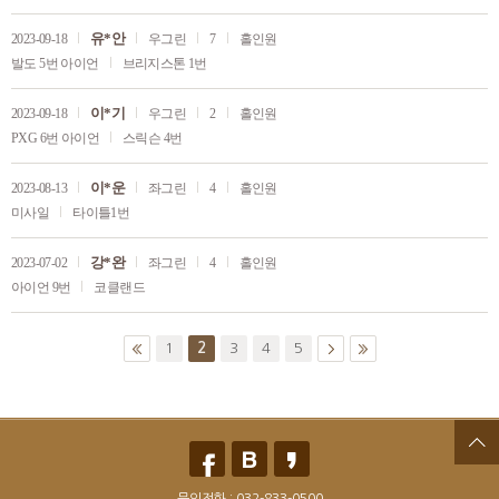
유*안
2023-09-18
우그린
7
홀인원
발도 5번 아이언
브리지스톤 1번
이*기
2023-09-18
우그린
2
홀인원
PXG 6번 아이언
스릭슨 4번
이*운
2023-08-13
좌그린
4
홀인원
미사일
타이틀1번
강*완
2023-07-02
좌그린
4
홀인원
아이언 9번
코클랜드
1
2
3
4
5