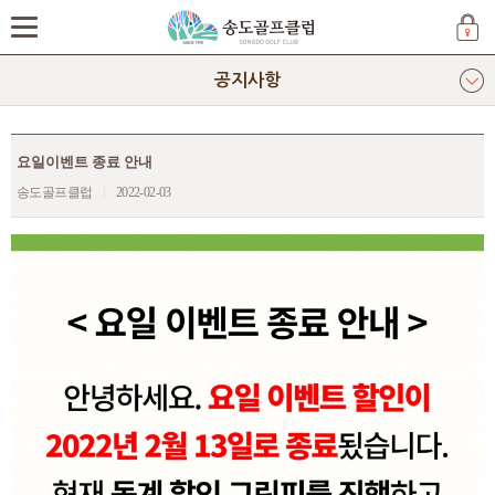
공지사항
요일이벤트 종료 안내
송도골프클럽
|
2022-02-03