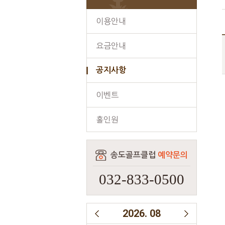
이용안내
요금안내
공지사항
이벤트
홀인원
송도골프클럽
예약문의
032-833-0500
2026
.
08